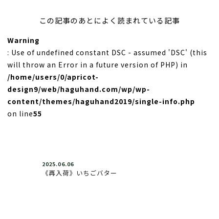
この記事のあとによく読まれている記事
Warning
: Use of undefined constant DSC - assumed 'DSC' (this
will throw an Error in a future version of PHP) in
/home/users/0/apricot-
design9/web/haguhand.com/wp/wp-
content/themes/haguhand2019/single-info.php
on line
55
2025.06.06
《再入荷》いちごバター