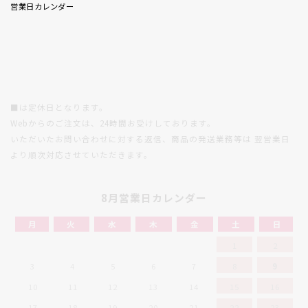
営業日カレンダー
■は定休日となります。
Webからのご注文は、24時間お受けしております。
いただいたお問い合わせに対する返信、商品の発送業務等は
翌営業日
より順次対応させていただきます。
8月営業日カレンダー
月
火
水
木
金
土
日
1
2
3
4
5
6
7
8
9
10
11
12
13
14
15
16
17
18
19
20
21
22
23