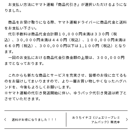
お支払い方法にヤマト運輸『商品代引き』が選択いただけるようにな
りました。
商品をお受け取りになる際、ヤマト運輸ドライバーに商品代金と送料
をお支払い下さい。
代引手数料は商品代金合計額１０,０００円未満は３３０円（税
込）、３０,０００円未満は４４０円（税込）、１００,０００円未満は
６６０円（税込）、３００,０００円以下は１,１００円（税込）となり
ます。
一
回のお支払における商品代金引換金額の上限は、３００,０００円
までとなっております。
これからも新たな商品とサービスを充実させ、皆様のお役に立てるも
のをお届けしてまいりますので、より一層お買い物しやくなったハグハ
ンドを、今後もよろしくお願いします。
※ヤマト運輸の代引き発送開始に伴い、ゆうパック代引き発送は終了と
させていただきます。
おうちイチゴ《ジュエリープレミ
送料がお得になりました！！！
アムパック》販売🍓