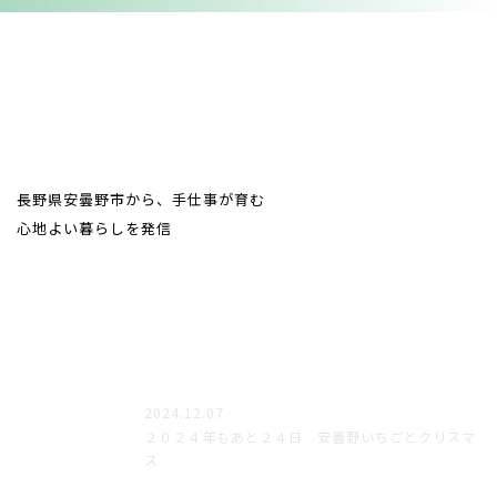
from AZUMINO
長野県安曇野市から、手仕事が育む
心地よい暮らしを発信
2024.12.07
２０２４年もあと２４日 安曇野いちごとクリスマ
ス