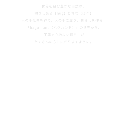
世界を包む豊かな自然は、
抱きしめる【hug】と育む【はぐ】
人の手仕事を経て、人の手に渡り、暮らしを作る。
「hagu-hand（ハグハンド）」の世界から、
丁寧で心地よい暮らしが
たくさんの方に広がりますように。