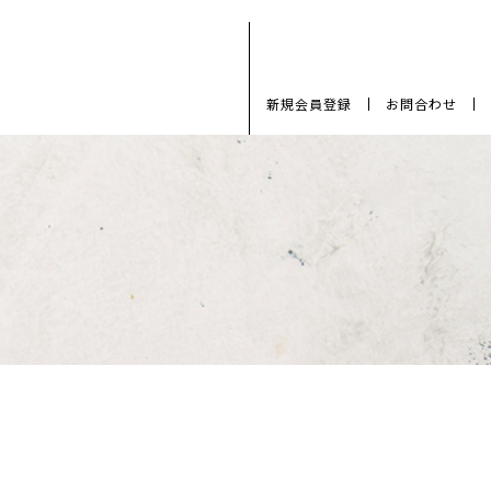
新規会員登録
お問合わせ
.06.06
《再入荷》いちごバター
.12.07
安曇野いちごとクリスマス
.02.16
Re:Make_S Eat me!
買い物かごを見る
Baked sweetsが仲間入り♬