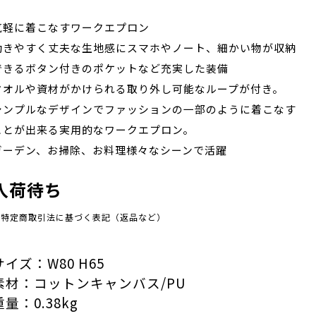
気軽に着こなすワークエプロン
動きやすく丈夫な生地感にスマホやノート、細かい物が収納
できるボタン付きのポケットなど充実した装備
タオルや資材がかけられる取り外し可能なループが付き。
シンプルなデザインでファッションの一部のように着こなす
ことが出来る実用的なワークエプロン。
ガーデン、お掃除、お料理様々なシーンで活躍
入荷待ち
※特定商取引法に基づく表記（返品など）
サイズ：W80 H65
素材：コットンキャンバス/PU
重量：0.38kg