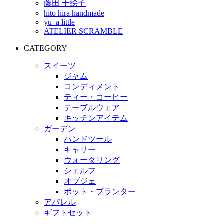
藤田 千絵子
hito hira handmade
yu_a little
ATELIER SCRAMBLE
CATEGORY
スイーツ
ジャム
コンディメント
ティー・コーヒー
テーブルウェア
キッチンアイテム
ガーデン
ハンドツール
キャリー
ウォータリング
シェルフ
オブジェ
ポット・プランター
アパレル
ギフトセット