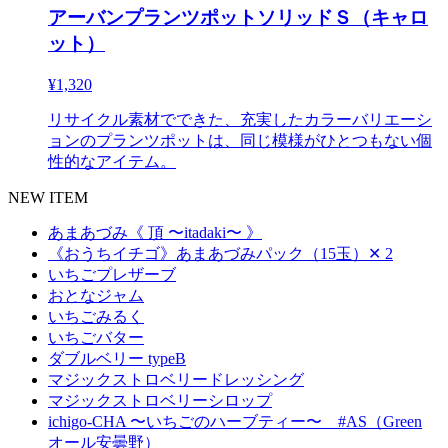
アーバンプランツポットソリッドＳ（キャロ
ット）
¥1,320
リサイクル素材でできた、充実したカラーバリエーシ
ョンのプランツポットは、同じ模様がひとつもない個
性的なアイテム。
NEW ITEM
あまあづみ《 頂 〜itadaki〜 》
《おうちイチゴ》あまあづみパック（15玉）✕ 2
いちごプレザーブ
おとなジャム
いちごみるく
いちごバター
ダブルベリー typeB
マジックストロベリードレッシング
マジックストロベリーシロップ
ichigo-CHA 〜いちごのハーブティー〜 #AS（Green
オール安曇野）