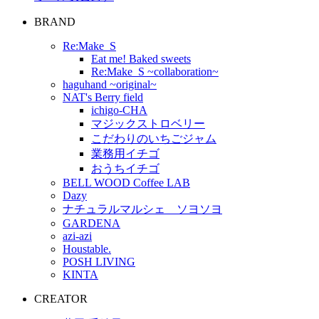
BRAND
Re:Make_S
Eat me! Baked sweets
Re:Make_S ~collaboration~
haguhand ~original~
NAT's Berry field
ichigo-CHA
マジックストロベリー
こだわりのいちごジャム
業務用イチゴ
おうちイチゴ
BELL WOOD Coffee LAB
Dazy
ナチュラルマルシェ ソヨソヨ
GARDENA
azi-azi
Houstable.
POSH LIVING
KINTA
CREATOR