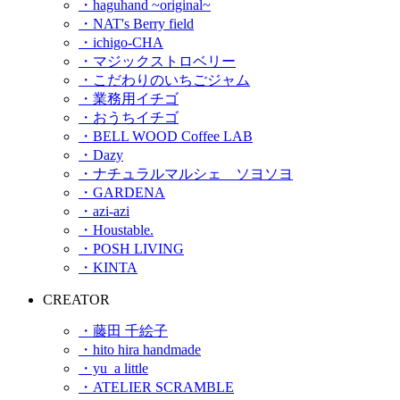
・haguhand ~original~
・NAT's Berry field
・ichigo-CHA
・マジックストロベリー
・こだわりのいちごジャム
・業務用イチゴ
・おうちイチゴ
・BELL WOOD Coffee LAB
・Dazy
・ナチュラルマルシェ ソヨソヨ
・GARDENA
・azi-azi
・Houstable.
・POSH LIVING
・KINTA
CREATOR
・藤田 千絵子
・hito hira handmade
・yu_a little
・ATELIER SCRAMBLE