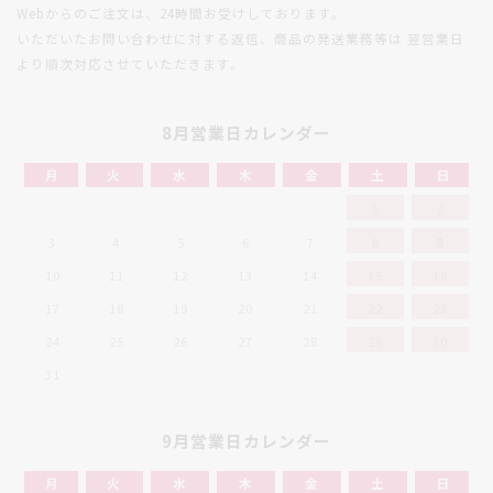
Webからのご注文は、24時間お受けしております。
いただいたお問い合わせに対する返信、商品の発送業務等は
翌営業日
より順次対応させていただきます。
8月営業日カレンダー
月
火
水
木
金
土
日
1
2
3
4
5
6
7
8
9
10
11
12
13
14
15
16
17
18
19
20
21
22
23
24
25
26
27
28
29
30
31
9月営業日カレンダー
月
火
水
木
金
土
日