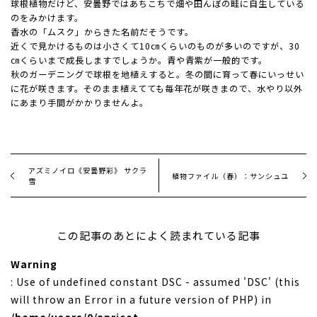
球根植物だけど、安曇野ではあちこちで畑や田んぼの畦に自生している
のをみかけます。
香水の「ムスク」からきた名前だそうです。
近くで見かけるものは小さくて10㎝くらいのものが多いのですが、30
㎝くらいまで成長しますでしょうか。青や青紫が一般的です。
秋のガーデニングで球根を地植えすると。冬の間に育って春にいっせい
に花が咲きます。そのまま植えてても毎年花が咲きまので、水やり以外
にあまり手間がかかりませんよ。
アズミノイロ《安曇野彩》 サクラ
植物ファイル（春）：サンシュユ
雪
この記事のあとによく読まれている記事
Warning
: Use of undefined constant DSC - assumed 'DSC' (this
will throw an Error in a future version of PHP) in
/home/users/0/apricot-