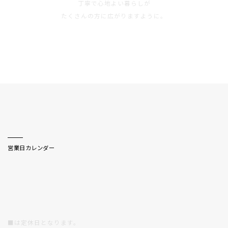
丁寧で心地よい暮らしが
たくさんの方に広がりますように。
CALENDAR
営業日カレンダー
■は定休日となります。