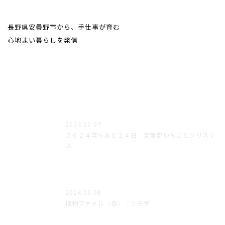
from AZUMINO
長野県安曇野市から、手仕事が育む
心地よい暮らしを発信
2024.12.07
２０２４年もあと２４日 安曇野いちごとクリスマ
ス
2024.03.08
植物ファイル（春）：ミモザ