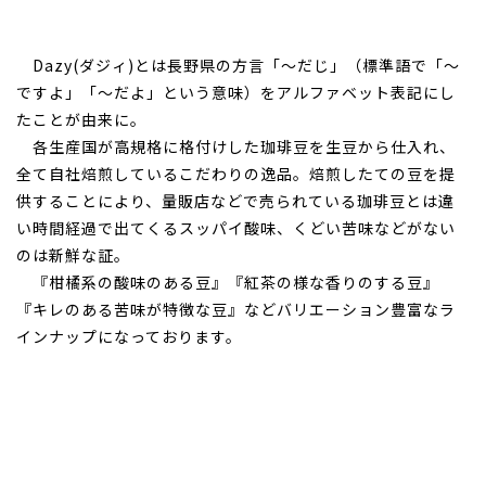
Dazy(ダジィ)とは長野県の方言「～だじ」（標準語で「～
ですよ」「～だよ」という意味）をアルファベット表記にし
たことが由来に。
各生産国が高規格に格付けした珈琲豆を生豆から仕入れ、
全て自社焙煎しているこだわりの逸品。焙煎したての豆を提
供することにより、量販店などで売られている珈琲豆とは違
い時間経過で出てくるスッパイ酸味、くどい苦味などがない
のは新鮮な証。
『柑橘系の酸味のある豆』『紅茶の様な香りのする豆』
『キレのある苦味が特徴な豆』などバリエーション豊富なラ
インナップになっております。