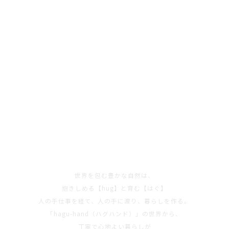
世界を包む豊かな自然は、
抱きしめる【hug】と育む【はぐ】
人の手仕事を経て、人の手に渡り、暮らしを作る。
「hagu-hand（ハグハンド）」の世界から、
丁寧で心地よい暮らしが