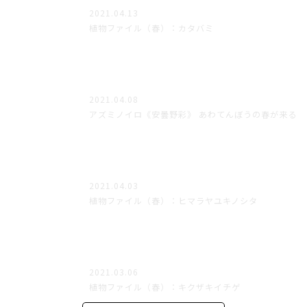
2021.04.13
植物ファイル（春）：カタバミ
2021.04.08
アズミノイロ《安曇野彩》 あわてんぼうの春が来る
2021.04.03
植物ファイル（春）：ヒマラヤユキノシタ
2021.03.06
植物ファイル（春）：キクザキイチゲ