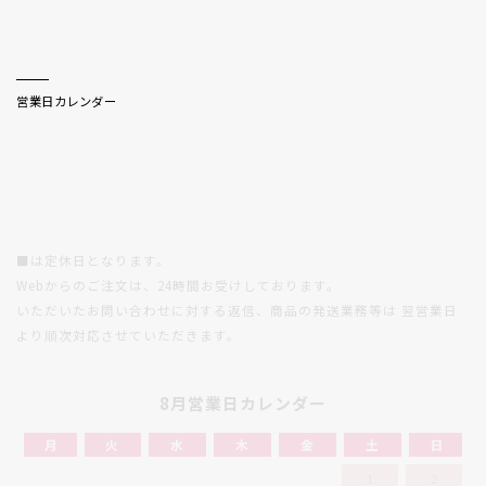
CALENDAR
営業日カレンダー
■は定休日となります。
Webからのご注文は、24時間お受けしております。
いただいたお問い合わせに対する返信、商品の発送業務等は
翌営業日
より順次対応させていただきます。
8月営業日カレンダー
月
火
水
木
金
土
日
1
2