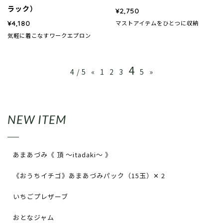
ラック）
¥2,750
¥4,180
マストアイテムをひとつに収納
気軽に着こなすワークエプロン
4
4 / 5
«
1
2
3
5
»
NEW ITEM
あまあづみ《 頂 〜itadaki〜 》
《おうちイチゴ》あまあづみパック（15玉）✕ 2
いちごプレザーブ
おとなジャム